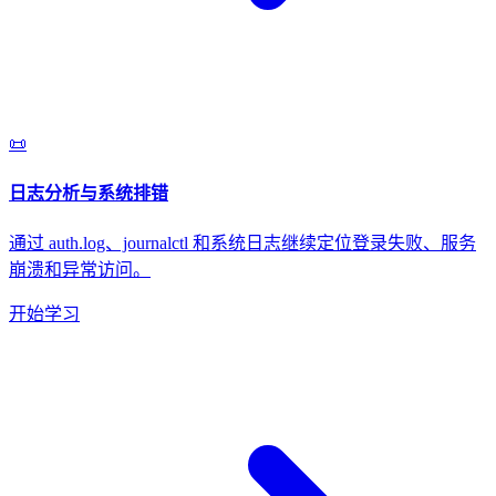
📜
日志分析与系统排错
通过 auth.log、journalctl 和系统日志继续定位登录失败、服务
崩溃和异常访问。
开始学习