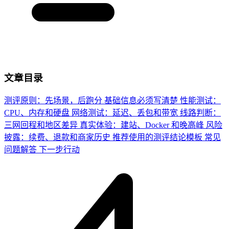
文章目录
测评原则：先场景，后跑分
基础信息必须写清楚
性能测试：
CPU、内存和硬盘
网络测试：延迟、丢包和带宽
线路判断：
三网回程和地区差异
真实体验：建站、Docker 和晚高峰
风险
披露：续费、退款和商家历史
推荐使用的测评结论模板
常见
问题解答
下一步行动