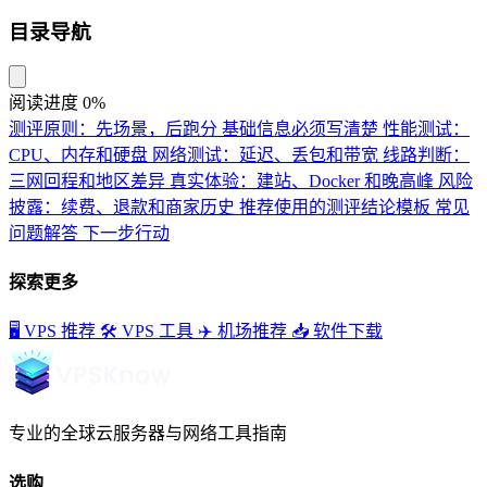
目录导航
阅读进度
0%
测评原则：先场景，后跑分
基础信息必须写清楚
性能测试：
CPU、内存和硬盘
网络测试：延迟、丢包和带宽
线路判断：
三网回程和地区差异
真实体验：建站、Docker 和晚高峰
风险
披露：续费、退款和商家历史
推荐使用的测评结论模板
常见
问题解答
下一步行动
探索更多
🖥️
VPS 推荐
🛠️
VPS 工具
✈️
机场推荐
📥
软件下载
专业的全球云服务器与网络工具指南
选购