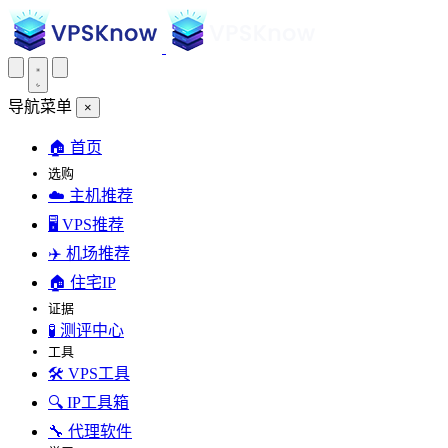
导航菜单
×
🏠 首页
选购
☁️ 主机推荐
🖥️ VPS推荐
✈️ 机场推荐
🏠 住宅IP
证据
🧪 测评中心
工具
🛠️ VPS工具
🔍 IP工具箱
🔧 代理软件