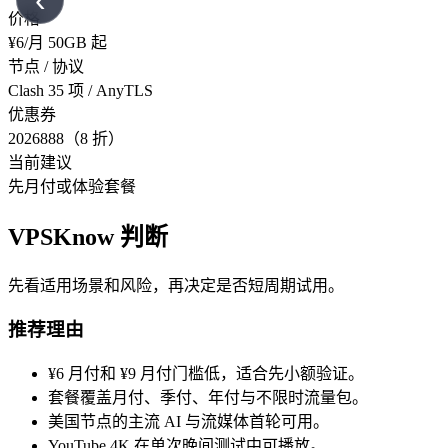
‹
价格
¥6/月 50GB 起
节点 / 协议
Clash 35 项 / AnyTLS
优惠券
2026888（8 折）
当前建议
先月付或体验套餐
VPSKnow 判断
先看适用场景和风险，再决定是否短周期试用。
推荐理由
¥6 月付和 ¥9 月付门槛低，适合先小额验证。
套餐覆盖月付、季付、年付与不限时流量包。
美国节点的主流 AI 与流媒体首轮可用。
YouTube 4K 在单次晚间测试中可播放。