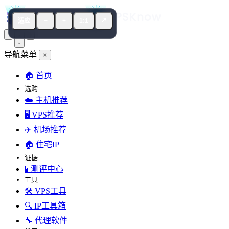
适应
−
+
1:1
↗
导航菜单
×
🏠 首页
选购
☁️ 主机推荐
🖥️ VPS推荐
✈️ 机场推荐
🏠 住宅IP
证据
🧪 测评中心
工具
🛠️ VPS工具
🔍 IP工具箱
🔧 代理软件