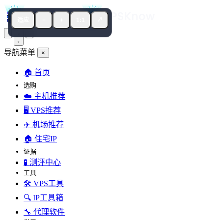
适应
−
+
1:1
↗
导航菜单
×
🏠 首页
选购
☁️ 主机推荐
🖥️ VPS推荐
✈️ 机场推荐
🏠 住宅IP
证据
🧪 测评中心
工具
🛠️ VPS工具
🔍 IP工具箱
🔧 代理软件