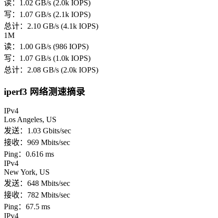
读：1.02 GB/s (2.0k IOPS)
写：1.07 GB/s (2.1k IOPS)
总计：2.10 GB/s (4.1k IOPS)
1M
读：1.00 GB/s (986 IOPS)
写：1.07 GB/s (1.0k IOPS)
总计：2.08 GB/s (2.0k IOPS)
iperf3 网络测速摘录
IPv4
Los Angeles, US
发送：1.03 Gbits/sec
接收：969 Mbits/sec
Ping：0.616 ms
IPv4
New York, US
发送：648 Mbits/sec
接收：782 Mbits/sec
Ping：67.5 ms
IPv4