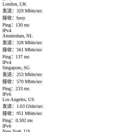
London, UK
发送：329 Mbits/sec
接收：busy
Ping：130 ms
IPv4
Amsterdam, NL
发送：328 Mbits/sec
接收：561 Mbits/sec
Ping：137 ms
IPv4
Singapore, SG
发送：253 Mbits/sec
接收：570 Mbits/sec
Ping：233 ms
IPv6
Los Angeles, US
发送：1.03 Gbits/sec
接收：951 Mbits/sec
Ping：0.502 ms
IPv6
New York, US