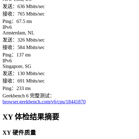
发送：636 Mbits/sec
接收：765 Mbits/sec
Ping：67.5 ms
IPv6
Amsterdam, NL
发送：326 Mbits/sec
接收：584 Mbits/sec
Ping：137 ms
IPv6
Singapore, SG
发送：130 Mbits/sec
接收：691 Mbits/sec
Ping：233 ms
Geekbench 6 完整测试：
browser.geekbench.com/v6/cpu/18441870
XY 体检结果摘要
XY 硬件质量