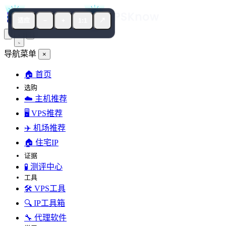
适应
−
+
1:1
↗
导航菜单
×
🏠 首页
选购
☁️ 主机推荐
🖥️ VPS推荐
✈️ 机场推荐
🏠 住宅IP
证据
🧪 测评中心
工具
🛠️ VPS工具
🔍 IP工具箱
🔧 代理软件