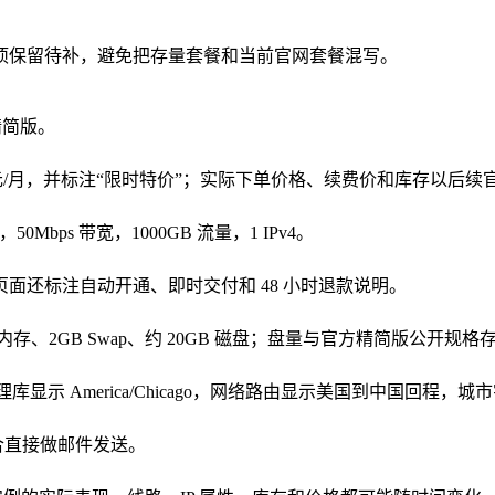
项保留待补，避免把存量套餐和当前官网套餐混写。
- 精简版。
价 68.00 元/月，并标注“限时特价”；实际下单价格、续费价和库存以
0Mbps 带宽，1000GB 流量，1 IPv4。
车页面还标注自动开通、即时交付和 48 小时退款说明。
 961MB 内存、2GB Swap、约 20GB 磁盘；盘量与官方精简版
国；IP 地理库显示 America/Chicago，网络路由显示美国到中国回程，城
不适合直接做邮件发送。