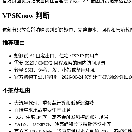
官方页面负责记录当前在售套餐字段，XY 截图负责记录这台实
VPSKnow 判断
这部分只放会影响购买判断的短句，完整脚本、回程和原始截
推荐理由
想测试 AI 固定出口、住宅 / ISP IP 的用户
需要 9929 / CMIN2 回程观察的国内访问场景
轻量 SSH、远程开发、小站或备用环境
官方购物车公开字段 + 2026-06-24 XY 硬件/IP/网络/
不推荐理由
大流量代理、重负载计算和低延迟游戏
直接拿来承载重要生产业务
以为“住宅 IP”就一定不会触发风控的账号场景
YABS、Backtrace、晚高峰和长期探针还没补齐
官方写 10G NVMe，当前实例脚本看到约 20G，不能