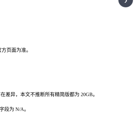
›
后续官方页面为准。
公开规格存在差异，本文不推断所有精简版都为 20GB。
市字段为 N/A。