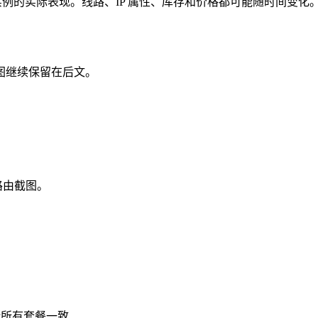
例的实际表现。线路、IP 属性、库存和价格都可能随时间变化
图继续保留在后文。
详细路由截图。
推断所有套餐一致