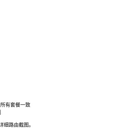
推断所有套餐一致
测
网络/详细路由截图。