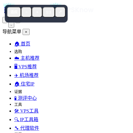
适应
−
+
1:1
↗
导航菜单
×
🏠 首页
选购
☁️ 主机推荐
🖥️ VPS推荐
✈️ 机场推荐
🏠 住宅IP
证据
🧪 测评中心
工具
🛠️ VPS工具
🔍 IP工具箱
🔧 代理软件